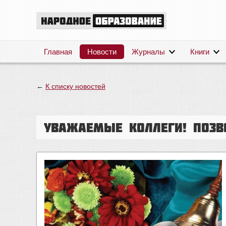
Главная
Новости
Журналы
Книги
←
К списку новостей
Уважаемые коллеги! Позв