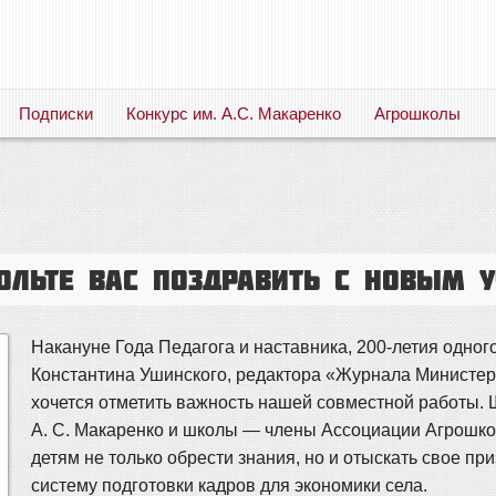
Подписки
Конкурс им. А.С. Макаренко
Агрошколы
Русский язык. Литература. Филология. Лингвистика. Методика преподавания. Учебные пособия
ольте вас поздравить с Новым 
Накануне Года Педагога и наставника, 200-летия одног
Константина Ушинского, редактора «Журнала Министерс
хочется отметить важность нашей совместной работы.
А. С. Макаренко и школы — члены Ассоциации Агрошк
детям не только обрести знания, но и отыскать свое п
систему подготовки кадров для экономики села.