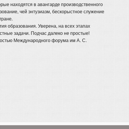
торые находятся в авангарде производственного
азование, чей энтузиазм, бескорыстное служение
тране.
тия образования. Уверена, на всех этапах
стные задачи. Подчас далеко не простые!
ностью Международного форума им А. С.