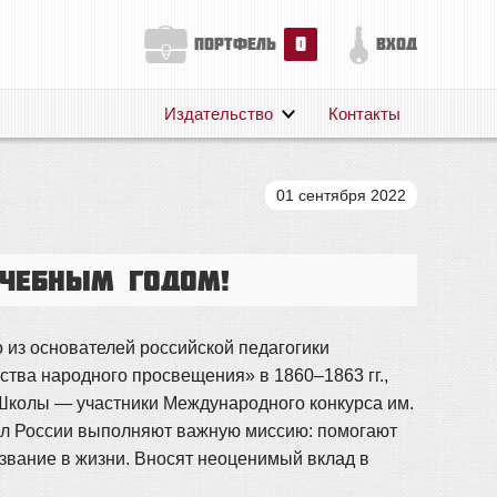
0
портфель
вход
Издательство
Контакты
О нас
Авторам
01 сентября 2022
Поддержка
Публикации
учебным годом!
о из основателей российской педагогики
тва народного просвещения» в 1860–1863 гг.,
 Школы — участники Международного конкурса им.
ол России выполняют важную миссию: помогают
ризвание в жизни. Вносят неоценимый вклад в