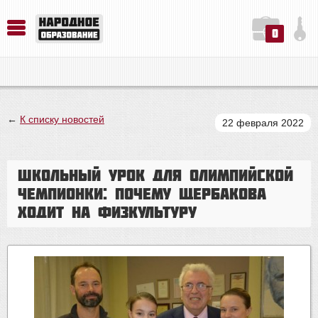
0
История. Обществознание. Методика преподавания. Учебные пособия
Русский язык. Литература. Филология. Лингвистика. Методика преподавания. Учебные пособия
Физика. Химия. Биология. Методика преподавания. Учебные пособия
←
К списку новостей
22 февраля 2022
Школьный урок для олимпийской
чемпионки: почему Щербакова
ходит на физкультуру