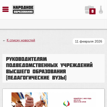
0
История. Обществознание. Методика преподавания. Учебные пособия
Русский язык. Литература. Филология. Лингвистика. Методика преподавания. Учебные пособия
Физика. Химия. Биология. Методика преподавания. Учебные пособия
←
К списку новостей
11 февраля 2026
Руководителям
подведомственных учреждений
высшего образования
(педагогические вузы)