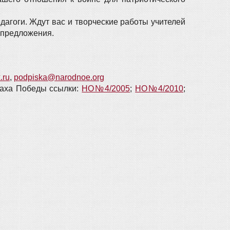
дагоги. Ждут вас и творческие работы учителей
 предложения.
.ru
,
podpiska@narodnoe.org
аха Победы ссылки:
НО№4/2005
;
НО№4/2010
;