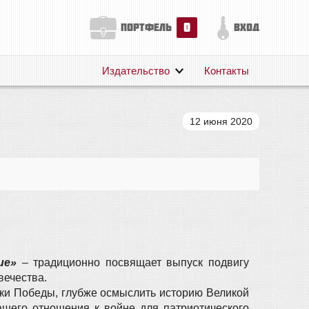
0
портфель
вход
Издательство
Контакты
О нас
Авторам
12 июня 2020
Поддержка
Публикации
ние»
– традиционно посвящает выпуск подвигу
вечества.
ки Победы, глубже осмыслить историю Великой
ашего отношения к войне для патриотического