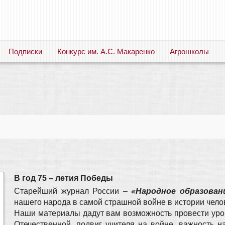
Подписки
Конкурс им. А.С. Макаренко
Агрошколы
Русский язык. Литература. Филология. Лингвистика. Методика преподавания. Учебные пособия
В год 75 – летия Победы
Старейший журнал России –
«Народное образова
нашего народа в самой страшной войне в истории чело
Наши материалы дадут вам возможность провести уро
Отечественной, подвиг учителя на войне, важность н