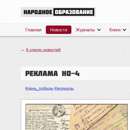
Главная
Новости
Журналы
Книги
←
К списку новостей
Реклама НО-4
#день_победы
#журналы