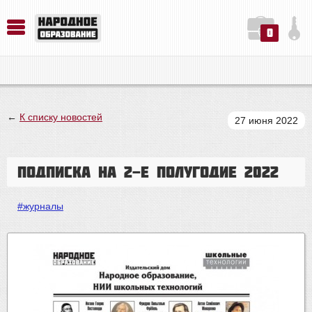
0
История. Обществознание. Методика преподавания. Учебные пособия
Русский язык. Литература. Филология. Лингвистика. Методика преподавания. Учебные пособия
Физика. Химия. Биология. Методика преподавания. Учебные пособия
←
К списку новостей
27 июня 2022
Подписка на 2-е полугодие 2022
#журналы