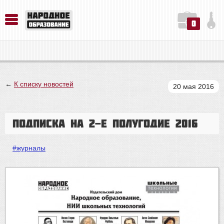
0
История. Обществознание. Методика преподавания. Учебные пособия
Русский язык. Литература. Филология. Лингвистика. Методика преподавания. Учебные пособия
Физика. Химия. Биология. Методика преподавания. Учебные пособия
←
К списку новостей
20 мая 2016
Подписка на 2-е полугодие 2016
#журналы