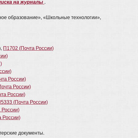
иска на журналы
.
ое образование», «Школьные технологии»,
),
П1702 (Почта России)
сии)
)
ссии)
чта России)
Почта России)
та России)
5333 (Почта России)
 России)
а России)
терские документы.