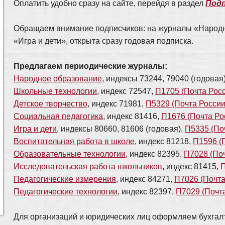
Оплатить удобно сразу на сайте, перейдя в раздел
Подп
Обращаем внимание подписчиков: на журналы «Народн
«Игра и дети», открыта сразу годовая подписка.
Предлагаем периодические журналы:
Народное образование
, индексы 73244, 79040 (годовая
Школьные технологии
, индекс 72547,
П1705 (Почта Рос
Детское творчество
, индекс 71981,
П5329 (Почта России
Социальная педагогика
, индекс 81416,
П1676 (Почта Ро
Игра и дети
, индексы 80660, 81606 (годовая),
П5335 (По
Воспитательная работа в школе
, индекс 81218,
П1596 (
Образовательные технологии
, индекс 82395,
П7028 (Поч
Исследовательская работа школьников
, индекс 81415,
П
Педагогические измерения
, индекс 84271,
П7026 (Почта
Педагогические технологии
, индекс 82397,
П7029 (Почт
Для организаций и юридических лиц оформляем бухгал