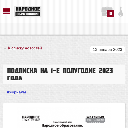
0
История. Обществознание. Методика преподавания. Учебные пособия
Русский язык. Литература. Филология. Лингвистика. Методика преподавания. Учебные пособия
Физика. Химия. Биология. Методика преподавания. Учебные пособия
←
К списку новостей
13 января 2023
Подписка на 1-е полугодие 2023
года
#журналы