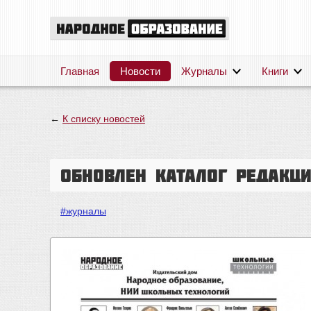
Главная
Новости
Журналы
Книги
←
К списку новостей
Обновлен каталог редакц
#журналы