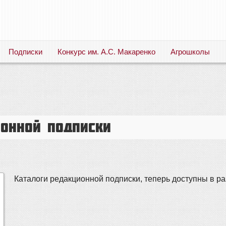
Подписки
Конкурс им. А.С. Макаренко
Агрошколы
Русский язык. Литература. Филология. Лингвистика. Методика преподавания. Учебные пособия
ионной подписки
Каталоги редакционной подписки, теперь доступны в р