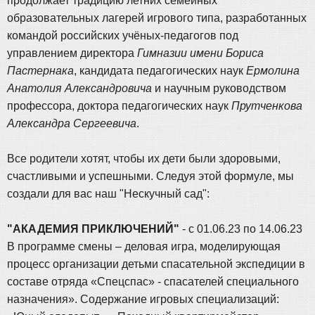
продолжает традицию летних семейных
образовательных лагерей игрового типа, разработанных
командой российских учёных-педагогов под
управлением директора
Гимназии имени Бориса
Пастернака
, кандидата педагогических наук
Ермолина
Анатолия Александровича
и научным руководством
профессора, доктора педагогических наук
Прутченкова
Александра Сергеевича
.
Все родители хотят, чтобы их дети были здоровыми,
счастливыми и успешными. Следуя этой формуле, мы
создали для вас наш "Нескучный сад":
"АКАДЕМИЯ ПРИКЛЮЧЕНИЙ"
- с 01.06.23 по 14.06.23
В программе смены – деловая игра, моделирующая
процесс организации детьми спасательной экспедиции в
составе отряда «Спецспас» - спасателей специального
назначения». Содержание игровых специализаций: