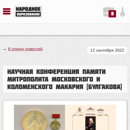
0
История. Обществознание. Методика преподавания. Учебные пособия
Русский язык. Литература. Филология. Лингвистика. Методика преподавания. Учебные пособия
Физика. Химия. Биология. Методика преподавания. Учебные пособия
←
К списку новостей
12 сентября 2022
Научная конференция памяти
митрополита Московского и
Коломенского Макария (Булгакова)