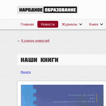
Главная
Новости
Журналы
Книги
←
К списку новостей
Наши книги
#книги