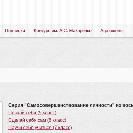
Подписки
Конкурс им. А.С. Макаренко
Агрошколы
Русский язык. Литература. Филология. Лингвистика. Методика преподавания. Учебные пособия
Серия "Самосовершенствование личности" из вось
Познай себя (5 класс)
Сделай себя сам (6 класс)
Научи себя учиться (7 класс)