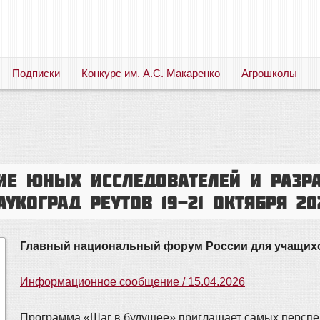
Подписки
Конкурс им. А.С. Макаренко
Агрошколы
Русский язык. Литература. Филология. Лингвистика. Методика преподавания. Учебные пособия
ие юных исследователей и разра
укоград Реутов 19-21 октября 202
Главный национальный форум России для учащихс
Информационное сообщение / 15.04.2026
Программа «Шаг в будущее» приглашает самых перспек