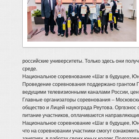
российские университеты. Только здесь они полу
среде.
Национальное соревнование «Шаг в будущее, Юн
Проведение соревнования поддержано грантом 
ведущими телевизионными каналами России, цент
Главные организаторы соревнования – Московски
общество и Лицей наукограда Реутова. Оргвзнос 
питание участников, оплачиваются направляющи
Национальное соревнование «Шаг в будущее, Юнио
что на соревновании участники смогут ознакомит
занятиях, в работах своих юных коллег. Подгото