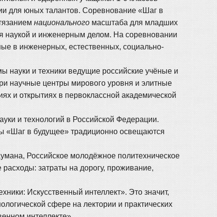
ии для юных талантов. Соревнование «Шаг в
стязанием
национального
масштаба для младших
я наукой и инженерным делом. На соревновании
ные в инженерных, естественных, социально-
ы науки и техники ведущие российские учёные и
ери научные центры мирового уровня и элитные
ниях и открытиях в первоклассной академической
уки и технологий в Российской Федерации.
ы «Шаг в будущее» традиционно освещаются
аумана, Российское молодёжное политехническое
 расходы: затраты на дорогу, проживание,
хники: Искусственный интеллект». Это значит,
нологической сфере на лектории и практических
венном интеллекте».