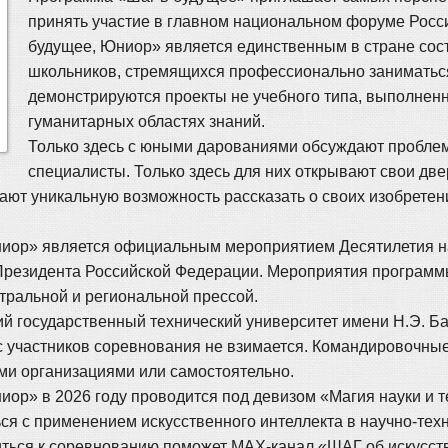
принять участие в главном национальном форуме Росс
будущее, Юниор» является единственным в стране со
школьников, стремящихся профессионально заниматьс
демонстрируются проекты не учебного типа, выполнен
гуманитарных областях знаний.
Только здесь с юными дарованиями обсуждают проблем
специалисты. Только здесь для них открывают свои дв
чают уникальную возможность рассказать о своих изобрете
иор» является официальным мероприятием Десятилетия на
Президента Российской Федерации. Мероприятия программ
ральной и региональной прессой.
й государственный технический университет имени Н.Э. Б
с участников соревнования не взимается. Командировочные
ми организациями или самостоятельно.
р» в 2026 году проводится под девизом «Магия науки и те
ься с применением искусственного интеллекта в научно-тех
виться к соревнованию поможет MAX-канал «ШАГ об искусст