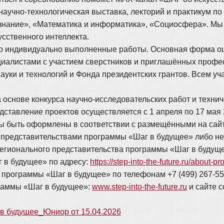
научно-технологическая выставка, лекторий и практикум по
знание», «Математика и информатика», «Социосфера». Мы б
усственного интеллекта.
о индивидуально выполненные работы. Основная форма оце
циалистами с участием сверстников и приглашённых профе
ауки и технологий и Фонда президентских грантов. Всем у
основе конкурса научно-исследовательских работ и технич
дставление проектов осуществляется с 1 апреля по 17 мая 
ы быть оформлены в соответствии с размещёнными на сай
 представительствами программы «Шаг в будущее» либо 
регионального представительства программы «Шаг в будущ
 в будущее» по адресу:
https://step-into-the-future.ru/about-pr
программы «Шаг в будущее» по телефонам +7 (499) 267-55-
раммы «Шаг в будущее»:
www.step-into-the-future.ru
и сайте 
 будущее_Юниор от 15.04.2026