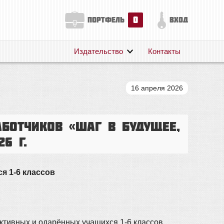
0
портфель
вход
Издательство
Контакты
О нас
Авторам
16 апреля 2026
Поддержка
Публикации
ботчиков «Шаг в будущее,
6 г.
я 1-6 классов
тивных и одарённых учащихся 1-6 классов