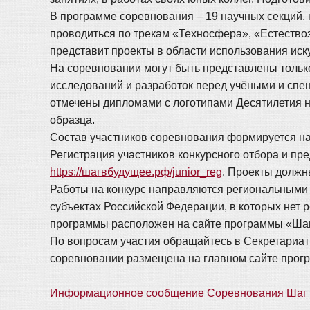
В программе соревнования – 19 научных секций, 
проводиться по трекам «Техносфера», «Естество
представит проекты в области использования иск
На соревновании могут быть представлены тольк
исследований и разработок перед учёными и спе
отмечены дипломами с логотипами Десятилетия н
образца.
Состав участников соревнования формируется на 
Регистрация участников конкурсного отбора и пре
https://шагвбудущее.рф/junior_reg
. Проекты должн
Работы на конкурс направляются региональными
субъектах Российской Федерации, в которых нет 
программы расположен на сайте программы «Шаг
По вопросам участия обращайтесь в Секретариат 
соревновании размещена на главном сайте прог
Информационное сообщение Соревнования Шаг в