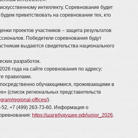
 искусственному интеллекту. Соревнование будет
удем приветствовать на соревновании тех, кто
нки проектов участников – защита результатов
ссионалов. Победители соревнования будут
частникам выдаются свидетельства национального
еских разработок.
2026 года на сайте соревнования по адресу:
те правилами.
непосредственно обучающимися, проживающими в
ее» (список региональных представительств
ogram/regional-offices/
).
52, +7 (499) 263-73-60. Информация о
соревнования:
https://шагвбудущее.рф/junior_2026
.