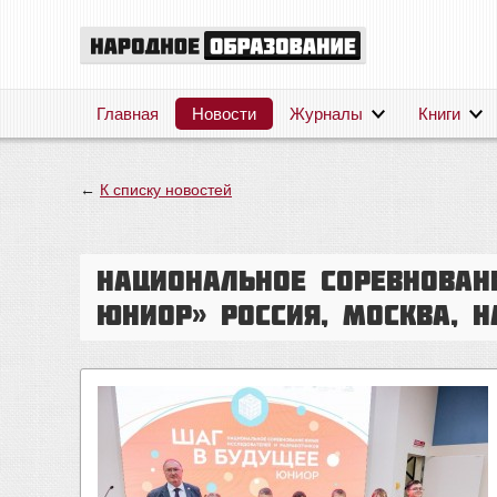
Главная
Новости
Журналы
Книги
←
К списку новостей
Национальное соревнован
Юниор» Россия, Москва, на