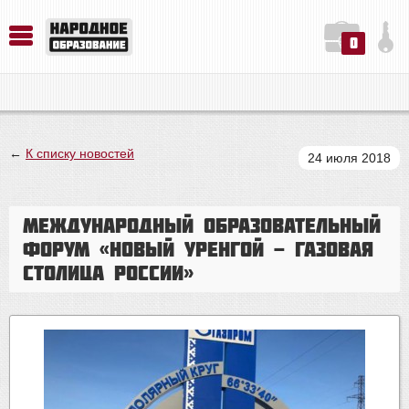
0
История. Обществознание. Методика преподавания. Учебные пособия
Русский язык. Литература. Филология. Лингвистика. Методика преподавания. Учебные пособия
Физика. Химия. Биология. Методика преподавания. Учебные пособия
←
К списку новостей
24 июля 2018
Международный образовательный
форум «Новый Уренгой - газовая
столица России»