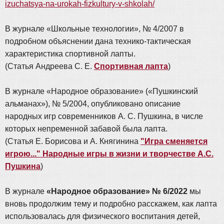
izuchatsya-na-urokah-fizkultury-v-shkolah/
В журнале «Школьные технологии», № 4/2007 в
подробном объяснении дана технико-тактическая
характеристика спортивной лапты.
(Статья Андреева С. Е.
Спортивная лапта
)
В журнале «Народное образование» («Пушкинский
альманах»), № 5/2004, опубликовано описание
народных игр современников А. С. Пушкина, в числе
которых непременной забавой была лапта.
(Статья Е. Борисова и А. Княгинина
"Игра сменяется
игрою..." Народные игры в жизни и творчестве А.С.
Пушкина
)
В журнале
«Народное образование» № 6/2022
мы
вновь продолжим тему и подробно расскажем, как лапта
использовалась для физического воспитания детей,