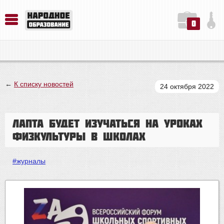
0
История. Обществознание. Методика преподавания. Учебные пособия
Русский язык. Литература. Филология. Лингвистика. Методика преподавания. Учебные пособия
Физика. Химия. Биология. Методика преподавания. Учебные пособия
←
К списку новостей
24 октября 2022
Лапта будет изучаться на уроках
физкультуры в школах
#журналы