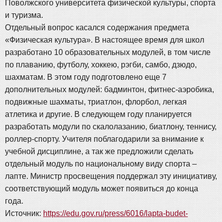
Поволжского университета физической культуры, спорта
и туризма.
Отдельный вопрос касался содержания предмета
«Физическая культура». В настоящее время для школ
разработано 10 образовательных модулей, в том числе
по плаванию, футболу, хоккею, рэгби, самбо, дзюдо,
шахматам. В этом году подготовлено еще 7
дополнительных модулей: бадминтон, фитнес-аэробика,
подвижные шахматы, триатлон, флорбол, легкая
атлетика и другие. В следующем году планируется
разработать модули по скалолазанию, биатлону, теннису,
роллер-спорту. Учителя поблагодарили за внимание к
учебной дисциплине, а так же предложили сделать
отдельный модуль по национальному виду спорта –
лапте. Министр просвещения поддержал эту инициативу,
соответствующий модуль может появиться до конца
года.
Источник:
https://edu.gov.ru/press/6016/lapta-budet-