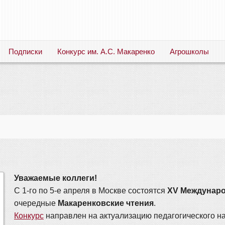
Подписки
Конкурс им. А.С. Макаренко
Агрошколы
Русский язык. Литература. Филология. Лингвистика. Методика преподавания. Учебные пособия
Уважаемые коллеги!
С 1-го по 5-е апреля в Москве состоятся
ХV Междунаро
очередные
Макаренковские чтения
.
Конкурс
направлен на актуализацию педагогического н