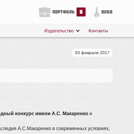
0
портфель
вход
Издательство
Контакты
О нас
Авторам
03 февраля 2017
Поддержка
Публикации
дный конкурс имени А.С. Макаренко
и
аследия А.С.Макаренко в современных условиях,