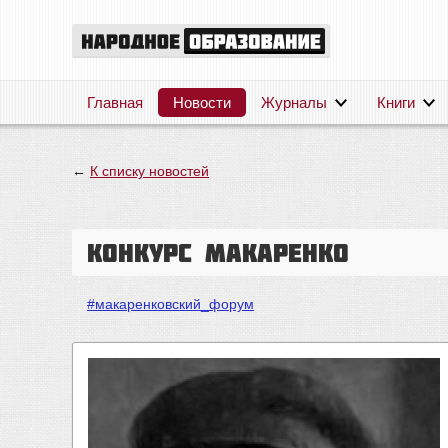
Главная
Новости
Журналы
Книги
←
К списку новостей
Конкурс Макаренко
#макаренковский_форум