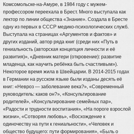
Комсомольске-на-Амуре, в 1984 году с мужем-
профессором переехала в Брест. Много выступала как
лектор по линии общества «Знание». Создала в Бресте
одну из первых в СССР медико-психологических служб.
Выступала на страницах «Аргументов и фактов» и
других изданий, автор ряда книг (среди них «Путь в
гениальность (авторская концепция личности и её
развития)», «Дневник матери (откровение): развитие
младенца, как научить ребёнка быть счастливым»).
Некоторое время жила в Швейцарии. В 2014-2015 годах
в Германии на русском языке были изданы десять её
книг: «Невроз — заболевание века?», «Современный
руководитель: каков он?», «Консультирование
родителей», «Консультирование семейных пар»,
«Радости и трудности воспитания», «На пороге взрослой
жизни», «Сотворяя любовь», «Восхождение к
одиночеству на пути к гениальности», «Человек и
общество будущего: пути формирования», «Быль о