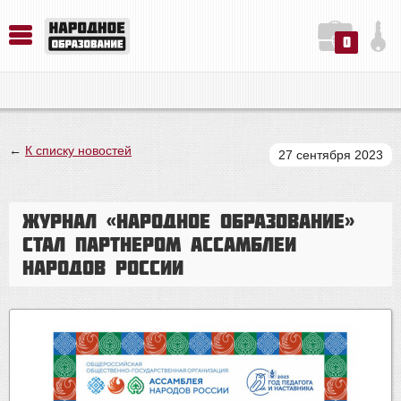
0
История. Обществознание. Методика преподавания. Учебные пособия
Русский язык. Литература. Филология. Лингвистика. Методика преподавания. Учебные пособия
Физика. Химия. Биология. Методика преподавания. Учебные пособия
←
К списку новостей
27 сентября 2023
Журнал «Народное образование»
стал партнером Ассамблеи
народов России