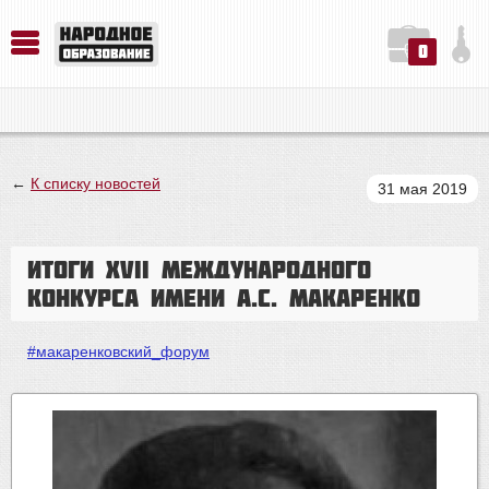
0
История. Обществознание. Методика преподавания. Учебные пособия
Русский язык. Литература. Филология. Лингвистика. Методика преподавания. Учебные пособия
Физика. Химия. Биология. Методика преподавания. Учебные пособия
←
К списку новостей
31 мая 2019
Итоги XVII Международного
конкурса имени А.С. Макаренко
#макаренковский_форум