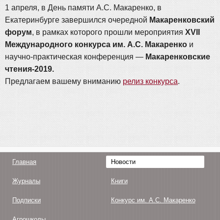
1 апреля, в День памяти А.С. Макаренко, в
Екатеринбурге завершился очередной
Макаренковский
форум
, в рамках которого прошли мероприятия
XVII
Международного конкурса им. А.С. Макаренко
и
научно-практическая конференция —
Макаренковские
чтения-2019.
Предлагаем вашему вниманию
релиз конкурса
.
Главная
Новости
Журналы
Книги
Подписки
Конкурс им. А.С. Макаренко
Агрошколы