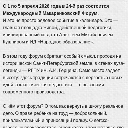
С 1 по 5 апреля 2026 года в 24-й раз состоится
Международный Макаренковский Форум.
И это не просто рядовое событие в календаре. Это —
главная площадка живой, действенной педагогики,
инициированный когда-то Алексеем Михайловичем
Кушниром и ИД «Народное образование».
В этом году форум обретает особый смысл, проходя на
исторической Санкт-Петербургской земле, в стенах вуза-
легенды — РГПУ им. А.И. Герцена. Само место задаёт
высоту: здесь традиции встречаются с дерзостью новых
идей, а классическая педагогика — с вызовами
современного производства.
О чём этот форум? О том, как вернуть в школу реальное
дело. О праве ребёнка на труд — добровольный,
привлекательный и приносящий пользу. О детско-
взрослых производствах, агрошколах и технопарках, где