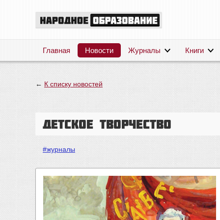
Главная
Новости
Журналы
Книги
←
К списку новостей
Детское творчество
#журналы