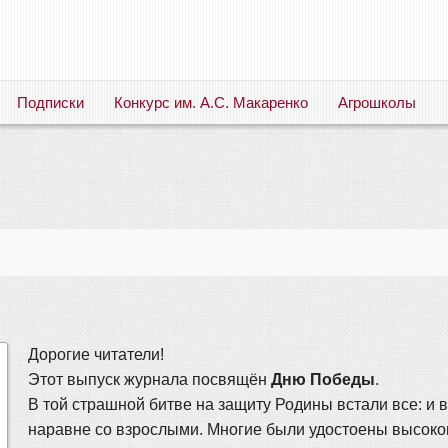
Подписки
Конкурс им. А.С. Макаренко
Агрошколы
Русский язык. Литература. Филология. Лингвистика. Методика преподавания. Учебные пособия
Дорогие читатели!
Этот выпуск журнала посвящён
Дню Победы
.
В той страшной битве на защиту Родины встали все: и 
наравне со взрослыми. Многие были удостоены высоко