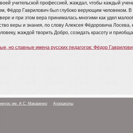
своей учительской профессией, жаждал, чтобы каждый ученик
м, Фёдор Гаврилович был глубоко верующим человеком. В т
вере и при этом вера принималась многими как удел малоо
инство веры и знания, по слову Алексея Фёдоровича Лосева
ловеку, жаждой творить Добро, созидать красоту и приобща
ые, но славные имена русских педагогов: Фёдор Гаврилови
онкурс им. А.С. Макаренко
Агрошколы