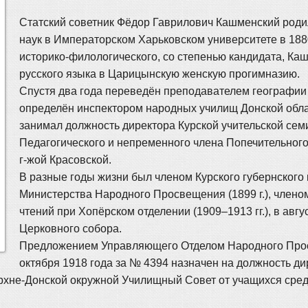
Статский советник Фёдор Гаврилович Кашменский родил
наук в Императорском Харьковском университете в 188
историко-филологического, со степенью кандидата, К
русского языка в Царицынскую женскую прогимназию.
Спустя два года переведён преподавателем географии 
определён инспектором народных училищ Донской обла
занимал должность директора Курской учительской сем
Педагогического и непременного члена Попечительног
г-жой Красовской.
В разные годы жизни был членом Курского губернского 
Министерства Народного Просвещения (1899 г.), члено
чтений при Хопёрском отделении (1909–1913 гг.), в авг
Церковного собора.
Предложением Управляющего Отделом Народного Просв
октября 1918 года за № 4394 назначен на должность д
рхне-Донской окружной Училищный Совет от учащихся средн