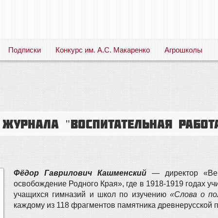
Подписки
Конкурс им. А.С. Макаренко
Агрошколы
Русский язык. Литература. Филология. Лингвистика. Методика преподавания. Учебные пособия
 журнала "ВОСПИТАТЕЛЬНАЯ РАБОТ
Фёдор Гаврилович Кашменский
— директор «Веш
освобождение Родного Края», где в 1918-1919 годах уч
учащихся гимназий и школ по изучению
«Слова о по
каждому из 118 фрагментов памятника древнерусской по