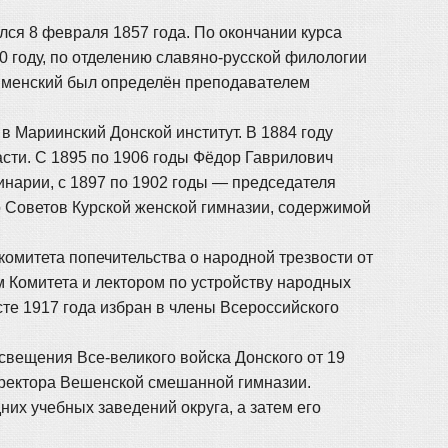
ся 8 февраля 1857 года. По окончании курса
0 году, по отделению славяно-русской филологии
ашменский был определён преподавателем
в Мариинский Донской институт. В 1884 году
сти. С 1895 по 1906 годы Фёдор Гаврилович
инарии, с 1897 по 1902 годы — председателя
о Советов Курской женской гимназии, содержимой
комитета попечительства о народной трезвости от
м Комитета и лектором по устройству народных
усте 1917 года избран в члены Всероссийского
ещения Все-великого войска Донского от 19
иректора Вешенской смешанной гимназии.
их учебных заведений округа, а затем его