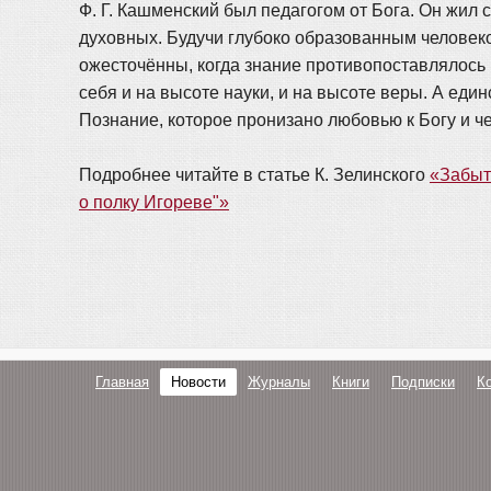
Ф. Г. Кашменский был педагогом от Бога. Он жил 
духовных. Будучи глубоко образованным человеко
ожесточённы, когда знание противопоставлялось 
себя и на высоте науки, и на высоте веры. А ед
Познание, которое пронизано любовью к Богу и че
Подробнее читайте в статье К. Зелинского
«Забыт
о полку Игореве"»
Главная
Новости
Журналы
Книги
Подписки
К