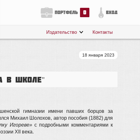
0
портфель
вход
Издательство
Контакты
О нас
Авторам
18 января 2023
Поддержка
Публикации
А В ШКОЛЕ"
енской гимназии имени павших борцов за
ился Михаил Шолохов, автор пособия (1882) для
лку Игореве»
с подробными комментариями к
эзии XII века.