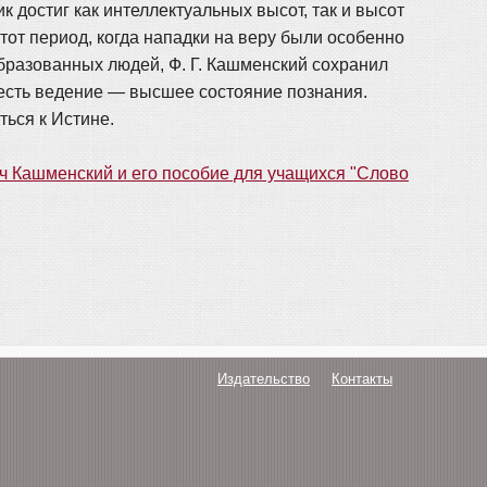
 достиг как интеллектуальных высот, так и высот
от период, когда нападки на веру были особенно
бразованных людей, Ф. Г. Кашменский сохранил
, есть ведение — высшее состояние познания.
ться к Истине.
ч Кашменский и его пособие для учащихся "Слово
Издательство
Контакты
О нас
Авторам
Поддержка
Публикации