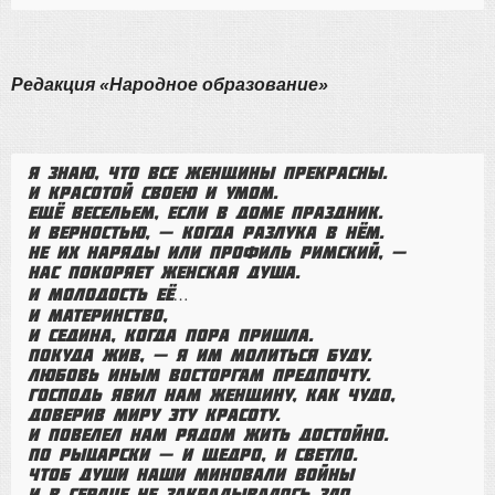
Редакция «Народное образование»
Я знаю, что все женщины прекрасны.
И красотой своею и умом.
Ещё весельем, если в доме праздник.
И верностью, — когда разлука в нём.
Не их наряды или профиль римский, —
Нас покоряет женская душа.
И молодость её…
И материнство,
И седина, когда пора пришла.
Покуда жив, — я им молиться буду.
Любовь иным восторгам предпочту.
Господь явил нам женщину, как чудо,
Доверив миру эту красоту.
И повелел нам рядом жить достойно.
По рыцарски — и щедро, и светло.
Чтоб души наши миновали войны
И в сердце не закрадывалось зло.