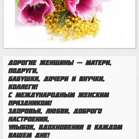
Дорогие женщины — матери,
подруги,
бабушки, дочери и внучки,
коллеги!
С Международным женским
праздником!
Здоровья, любви, доброго
настроения,
улыбок, вдохновения в каждом
вашем дне!