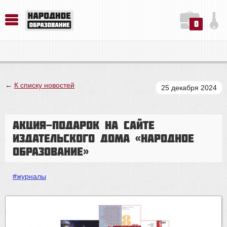
0
История. Обществознание. Методика преподавания. Учебные пособия
Русский язык. Литература. Филология. Лингвистика. Методика преподавания. Учебные пособия
Физика. Химия. Биология. Методика преподавания. Учебные пособия
←
К списку новостей
25 декабря 2024
АКЦИЯ-ПОДАРОК НА САЙТЕ
ИЗДАТЕЛЬСКОГО ДОМА «НАРОДНОЕ
ОБРАЗОВАНИЕ»
#журналы