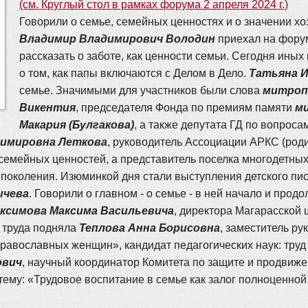
(см. Круглый стол в рамках форума 2 апреля 2024 г.)
Говорили о семье, семейных ценностях и о значении хо
Владимир Владимирович Володин
приехал на форум
рассказать о заботе, как ценности семьи. Сегодня иных
о том, как папы включаются с Делом в Дело.
Татьяна И
семье. Значимыми для участников были слова
митроп
Викентия
, председателя Фонда по премиям памяти
м
Макария (Булгакова)
, а также депутата ГД по вопроса
димировна Леткова
, руководитель Ассоциации АРКС (роди
семейных ценностей, а представитель поселка многодетных
 поколения. Изюминкой дня стали выступления детского пи
ычева
. Говорили о главном - о семье - в ней начало и про
ксимова Максима Васильевича
, директора Магарасской
 труда подняла
Теплова Анна Борисовна
, заместитель р
вославных женщин», кандидат педагогических наук: труд -
ович
, научный координатор Комитета по защите и продвиж
ему: «Трудовое воспитание в семье как залог полноценной