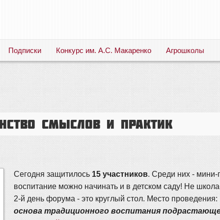
Подписки
Конкурс им. А.С. Макаренко
Агрошколы
Русский язык. Литература. Филология. Лингвистика. Методика преподавания. Учебные пособия
инство смыслов и практик
Сегодня защитилось
15 участников
. Среди них - мини
воспитание можно начинать и в детском саду! Не школа-
2-й день форума - это круглый стол. Место проведения
основа традиционного воспитания подрастающег