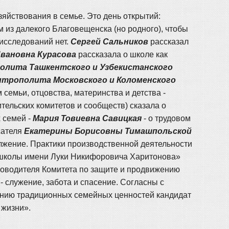
зяйствования в семье. Это день открытий:
 из далекого Благовещенска (но родного), чтобы
 исследований нет.
Сергей Сальников
рассказал
вановна Курасова
рассказала о школе как
олита Ташкентского и Узбекистанского
итрополита Московского и Коломенского
м семьи, отцовства, материнства и детства -
тельских комитетов и сообществ) сказала о
 семей -
Мария Товиевна Савицкая
- о трудовом
сателя
Екатерины Борисовны Тимашпольской
должение. Практики производственной деятельности
 школы имени Луки Никифоровича Харитонова»
уководителя Комитета по защите и продвижению
 служение, забота и спасение. Согласны с
ению традиционных семейных ценностей кандидат
 жизни».