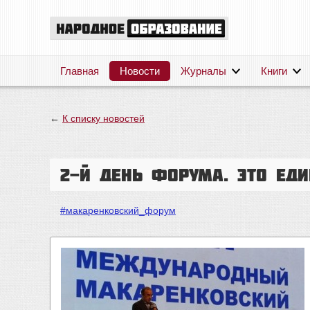
Главная
Новости
Журналы
Книги
←
К списку новостей
2-й день форума. Это ед
#макаренковский_форум