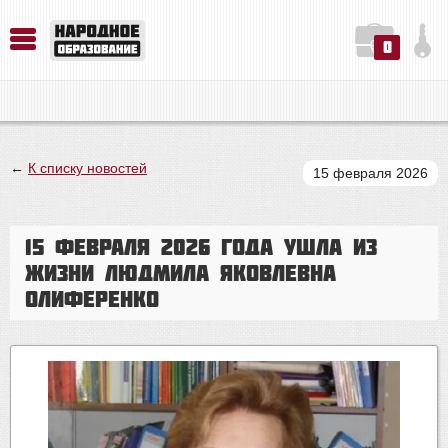
0
История. Обществознание. Методика преподавания. Учебные пособия
Русский язык. Литература. Филология. Лингвистика. Методика преподавания. Учебные пособия
Физика. Химия. Биология. Методика преподавания. Учебные пособия
←
К списку новостей
15 февраля 2026
15 февраля 2026 года ушла из
жизни Людмила Яковлевна
Олиференко