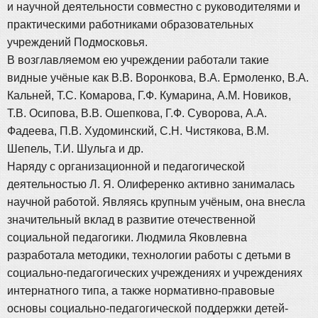
и научной деятельности совместно с руководителями и
практическими работниками образовательных
учреждений Подмосковья.
В возглавляемом ею учреждении работали такие
видные учёные как В.В. Воронкова, В.А. Ермоленко, В.А.
Кальней, Т.С. Комарова, Г.Ф. Кумарина, А.М. Новиков,
Т.В. Осипова, В.В. Ошепкова, Г.Ф. Суворова, А.А.
Фадеева, П.В. Худоминский, С.Н. Чистякова, В.М.
Шепель, Т.И. Шульга и др.
Наряду с организационной и педагогической
деятельностью Л. Я. Олиференко активно занималась
научной работой. Являясь крупным учёным, она внесла
значительный вклад в развитие отечественной
социальной педагогики. Людмила Яковлевна
разработала методики, технологии работы с детьми в
социально-педагогических учреждениях и учреждениях
интернатного типа, а также нормативно-правовые
основы социально-педагогической поддержки детей-