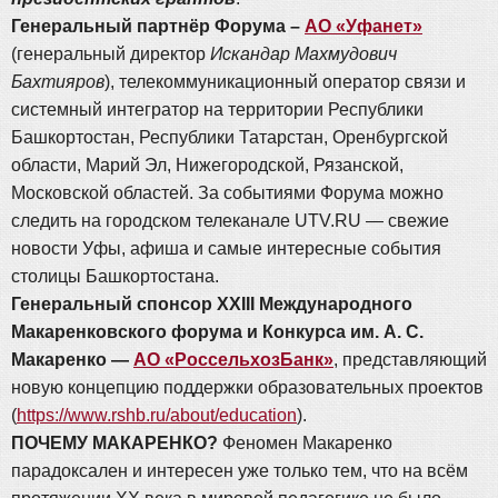
Генеральный партнёр Форума –
АО «Уфанет»
(генеральный директор
Искандар Махмудович
Бахтияров
), телекоммуникационный оператор связи и
системный интегратор на территории Республики
Башкортостан, Республики Татарстан, Оренбургской
области, Марий Эл, Нижегородской, Рязанской,
Московской областей. За событиями Форума можно
следить на городском телеканале UTV.RU — свежие
новости Уфы, афиша и самые интересные события
столицы Башкортостана.
Генеральный спонсор XXIII Международного
Макаренковского форума и Конкурса им. А. С.
Макаренко —
АО «РоссельхозБанк»
, представляющий
новую концепцию поддержки образовательных проектов
(
https://www.rshb.ru/about/education
).
ПОЧЕМУ МАКАРЕНКО?
Феномен Макаренко
парадоксален и интересен уже только тем, что на всём