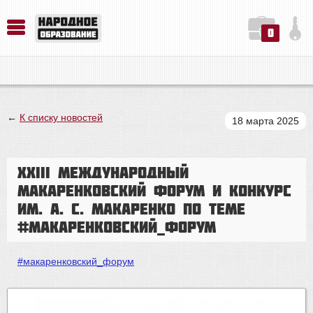
0
История. Обществознание. Методика преподавания. Учебные пособия
Русский язык. Литература. Филология. Лингвистика. Методика преподавания. Учебные пособия
Физика. Химия. Биология. Методика преподавания. Учебные пособия
←
К списку новостей
18 марта 2025
XXIII Международный
Макаренковский форум и Конкурс
им. А. С. Макаренко по теме
#макаренковский_форум
#макаренковский_форум