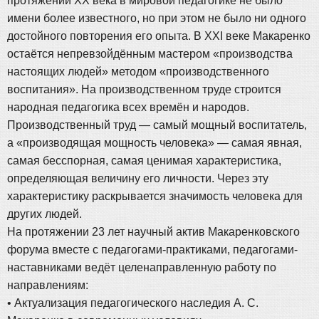
протяжении XX века в мировой педагогике не было
имени более известного, но при этом не было ни одного
достойного повторения его опыта. В XXI веке Макаренко
остаётся непревзойдённым мастером «производства
настоящих людей» методом «производственного
воспитания». На производственном труде строится
народная педагогика всех времён и народов.
Производственный труд — самый мощный воспитатель,
а «производящая мощность человека» — самая явная,
самая бесспорная, самая ценимая характеристика,
определяющая величину его личности. Через эту
характеристику раскрывается значимость человека для
других людей.
На протяжении 23 лет научный актив Макаренковского
форума вместе с педагогами-практиками, педагогами-
наставниками ведёт целенаправленную работу по
направлениям:
• Актуализация педагогического наследия А. С.