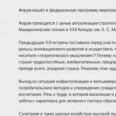
Форум вошёл в федеральную программу мероприя
Форум проводится с целью актуализации стратеги
Макаренковские чтения и XXII Конкурс им. А. С. 
Предыдущая XXI встреча поставила перед участн
рельсы инновационного развития и осуществить 
носителя «теоретического мышления»? Почему «
стране трудоспособные, изобретательные, предп
прежде всего, аграрная страна. Решение этих за
Выход из ситуации инфантилизации и консьюмери
потребительских) методов и утверждения созида
воспитания. Речь о труде, в котором мальчишки и 
заботы» характерна для активного сектора образ
Сочетание в таких школах-хозяйствах высокой п