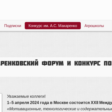
Подписки
Конкурс им. А.С. Макаренко
Агрошколы
Русский язык. Литература. Филология. Лингвистика. Методика преподавания. Учебные пособия
ренковский форум и Конкурс по
Уважаемые коллеги!
1–5 апреля 2024 года в Москве состоится ХХII Ме
«Мотивационные, технологические и содержательные