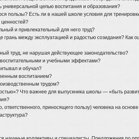
ть универсальной целью воспитания и образования?
нося пользы? Есть ли в нашей школе условия для трениров
 ценностей?
льный и привлекательный для него труд?
де грань между эксплуатацией и радостью созидания? Как о
нный труд, не нарушая действующее законодательство?
, воспитательными и учебными эффектами?
питывал и обучал?
твенным воспитанием?
роизводственным трудом?
елостью»? Что важнее для выпускника школы — «быть разв
ния?
го, ответственного, приносящего пользу) человека на осно
аструктура?
я научные коллективы и специалисты. Предложения по орга