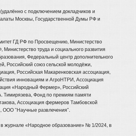
(удалённо с подключением докладчиков и
палаты Москвы, Государственной Думы РФ и
омитет ГД РФ по Просвещению, Министерство
, Министерство труда и социального развития
образования, Федеральный центр дополнительного
ей, Российский союз сельской молодёжи,
иация, Российская Макаренковская ассоциация,
ействия инновациям и АгроНТРИ, Ассоциация
иация «Народный Фермер», Российский
А. Тимирязева, Фонд по премиям памяти
лгакова, Ассоциация фермеров Тамбовской
, ООО "Научные развлечения".
/, в журнале «Народное образование» № 1/2024, в