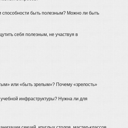
ки способности быть полезным? Можно ли быть
щутить себя полезным, не участвуя в
итым» или «быть зрелым»? Почему «зрелость»
ве учебной инфраструктуры? Нужна ли для
низации секций, круглых столов, мастер-классов