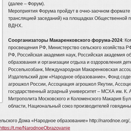
(далее – Форум).
Мероприятия Форума пройдут в очно-заочном формате 
трансляцией заседаний) на площадках Общественной 
ВДНХ.
Соорганизаторы Макаренковского форума-2024
: К
просвещения РФ, Министерство сельского хозяйства РФ
РФ, Российская академия наук, Российская академия 
образования и организации отдыха и оздоровления дет
Россельхозбанк, Международная Макаренковская ассоц
Издательский дом «Народное образование», Фонд сод
агрошкол России, Ассоциация агрошкол Якутии, Ассоц
государственный аграрный университет – МСХА им. К. 
Митрополита Московского и Коломенского Макария Бу
области, Национальный союз производителей говядины
ельского Дома «Народное образование» http://narodnoe.org
https://t.me/NarodnoeObrazovanie