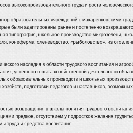
сов высокопроизводительного труда и роста человеческого
ктор образовательных учреждений с макаренковскими трад
оторые были адаптированы ранее и постепенно возвращают
ьная типография, школьное производство микрозелени, шко
оля, конеферма, оленеводство, «рыболовство», изготовлен
ического наследия в области трудового воспитания и агро
ктик, успешного опыта хозяйственной деятельности образо
ослых образовательных производств и школьных производс
-хозяйств, подготовки педагогов и наставников, возможны
остью возвращения в школы понятия трудового воспитания
дициями предков, отсутствием у подростков желания трудить
ы труда и средства воспитания.