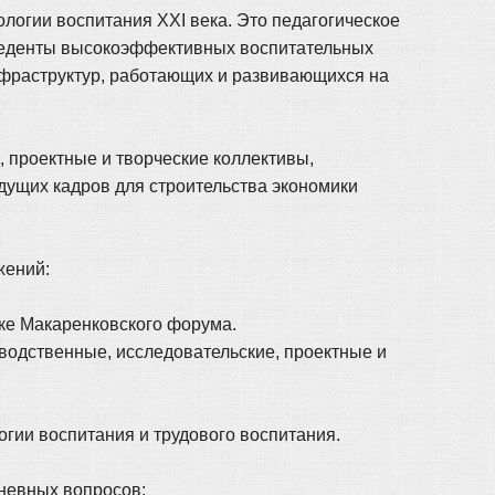
огии воспитания ХХI века. Это педагогическое
ецеденты высокоэффективных воспитательных
нфраструктур, работающих и развивающихся на
 проектные и творческие коллективы,
дущих кадров для строительства экономики
жений:
ике Макаренковского форума.
водственные, исследовательские, проектные и
гии воспитания и трудового воспитания.
невных вопросов: