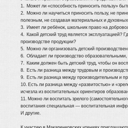
1. Может ли «способность приносить пользу» бы
2. Можно ли научиться приносить пользу, не при
полезным, не создавая материальных и духовных
3. Имеет ли ребёнок, школьник право на доброво
4. Какой детский труд является эксплуатацией? Г
производстве продукции?
5. Можно ли организовать детский производстве
6. Обладает ли производство образовательными
7. Каким должен быть детский труд, чтобы он вос
8. Есть ли разница между трудовым и производс
9. Есть ли разница между производительным и п
10. Есть ли разница между «развитостью» и «зр
исчезла из воспитательных ориентиров образова
11. Можно ли воспитать зрелого (самостоятельно
воспитания специальная — воспитательная инфр
И другие.
К участию в Макаренковских чтениях приглашаютс