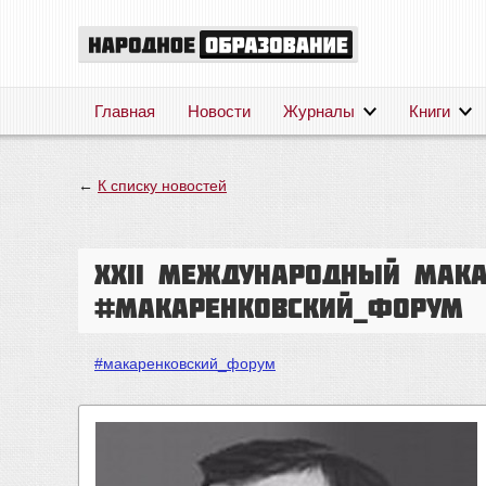
Главная
Новости
Журналы
Книги
←
К списку новостей
XXII Международный Мака
#макаренковский_форум
#макаренковский_форум