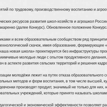
тий по трудовому, производственному воспитанию и агро
ческих ресурсов развития школ-хозяйств и агрошкол Росси
Макаренко (далее Конкурс). Обновленное положение Конкурс
иками и всем образовательным сообществом ряд принципиа
технологический скачок, имея образование, формирующее 
наша новая школа» проектируется без инфраструктуры про
риимчивые молодые люди с опытом продуктивного делания
дач в аспекте развития сельских территорий и решения кад
зации молодёжи лежит на путях отказа образовательного с
тельных методов и форм воспитания, в том числе высшей, 
девчонки производят продукт, значимый не только для них, 
овательных учреждений, которые принято называть школами
едагогической и экономической эффективности позволяет р