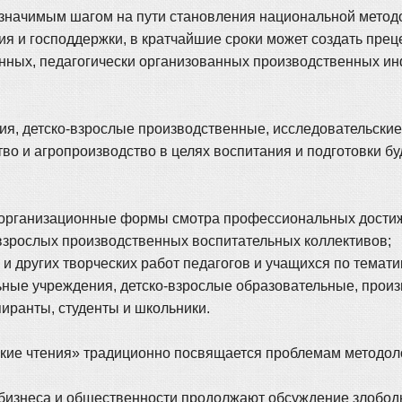
начимым шагом на пути становления национальной методол
ия и господдержки, в кратчайшие сроки может создать пр
нных, педагогически организованных производственных и
я, детско-взрослые производственные, исследовательские,
о и агропроизводство в целях воспитания и подготовки бу
ве организационные формы смотра профессиональных дости
-взрослых производственных воспитательных коллективов;
 и других творческих работ педагогов и учащихся по темат
ьные учреждения, детско-взрослые образовательные, произ
пиранты, студенты и школьники.
ие чтения» традиционно посвящается проблемам методоло
 бизнеса и общественности продолжают обсуждение злобод