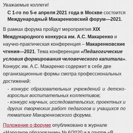
Уважаемые коллеги!
С 1-го по 5-е апреля 2021 года в Москве
состоится
Международный Макаренковский форум—2021
.
В рамках форума пройдут мероприятия
XIX
Международного конкурса им. А.С. Макаренко
и
научно-практическая конференция –
Макаренковские
чтения—2021
. Тема конференции
«Педагогические
условия формирования человеческого капитала»
.
Конкурс им. А.С. Макаренко содержит в себе две
организационные формы смотра профессиональных
достижений:
-
конкурс образовательных учреждений и детско-
взрослых воспитательных коллективов
;
-
конкурс научных, исследовательских, проектных и
других творческих работ педагогов и учащихся по
тематике Макаренковского форума
.
Положение о форуме
опубликовано в журнале
«Народное образование» № 6/2020 и в группе «В