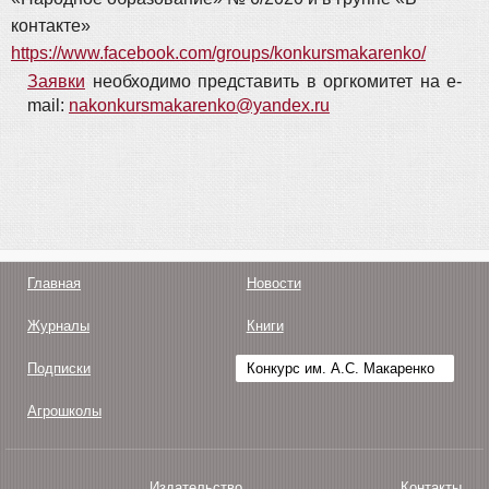
контакте»
https://www.facebook.com/groups/konkursmakarenko/
Заявки
необходимо представить в оргкомитет на e-
mail:
nakonkursmakarenko@yandex.ru
Главная
Новости
Журналы
Книги
Подписки
Конкурс им. А.С. Макаренко
Агрошколы
Издательство
Контакты