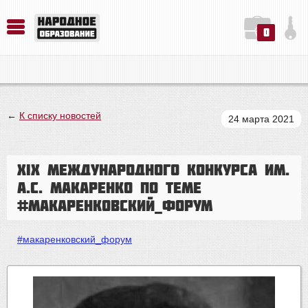
0
История. Обществознание. Методика преподавания. Учебные пособия
Русский язык. Литература. Филология. Лингвистика. Методика преподавания. Учебные пособия
Физика. Химия. Биология. Методика преподавания. Учебные пособия
←
К списку новостей
24 марта 2021
XIX Международного конкурса им.
А.С. Макаренко по теме
#макаренковский_форум
#макаренковский_форум