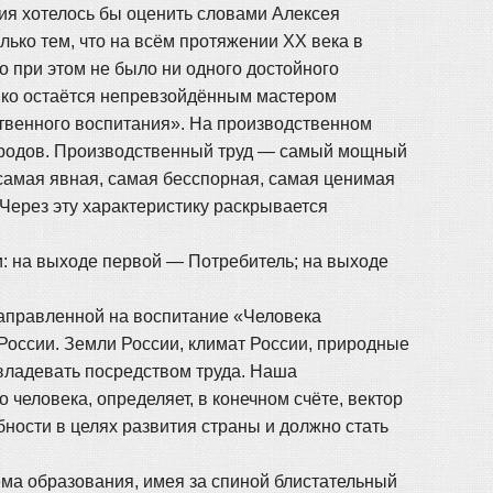
тия хотелось бы оценить словами Алексея
ько тем, что на всём протяжении XX века в
о при этом не было ни одного достойного
енко остаётся непревзойдённым мастером
твенного воспитания». На производственном
народов. Производственный труд — самый мощный
самая явная, самая бесспорная, самая ценимая
Через эту характеристику раскрывается
и: на выходе первой — Потребитель; на выходе
 направленной на воспитание «Человека
России. Земли России, климат России, природные
владевать посредством труда. Наша
человека, определяет, в конечном счёте, вектор
ности в целях развития страны и должно стать
ема образования, имея за спиной блистательный