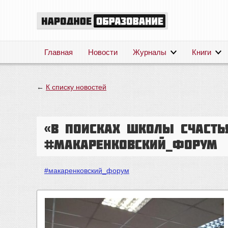
Главная
Новости
Журналы
Книги
←
К списку новостей
«В поисках школы счасть
#макаренковский_форум
#макаренковский_форум