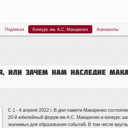
Подписки
Конкурс им. А.С. Макаренко
Агрошколы
Русский язык. Литература. Филология. Лингвистика. Методика преподавания. Учебные пособия
я, или зачем нам наследие Мака
С 1 - 4 апреля 2022 г. В дни памяти Макаренко состоял
20-й юбилейный форум им А.С. Макаренко и конкурс шк
значимых для образования событий. В том числе круглы