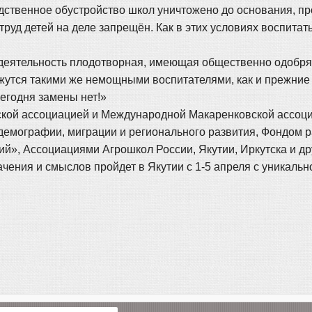
одственное обустройство школ уничтожено до основания, п
руд детей на деле запрещён. Как в этих условиях воспитат
а деятельность плодотворная, имеющая общественно одобря
утся такими же немощными воспитателями, как и прежние 
егодня замены нет!»
ской ассоциацией и Международной Макаренковской ассоц
емографии, миграции и регионального развития, Фондом р
ий», Ассоциациями Агрошкол России, Якутии, Иркутска и д
ения и смыслов пройдет в Якутии с 1-5 апреля с уникаль