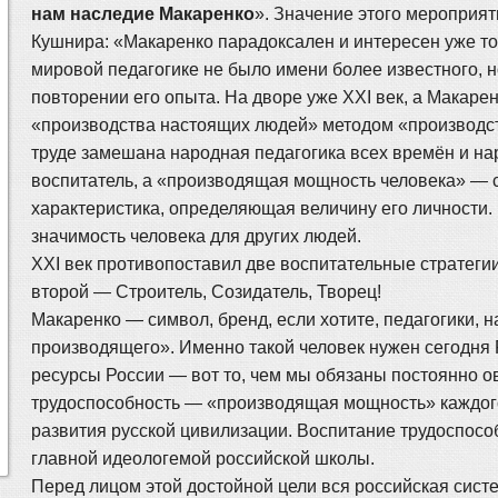
нам наследие Макаренко
». Значение этого мероприя
Кушнира: «Макаренко парадоксален и интересен уже тол
мировой педагогике не было имени более известного, н
повторении его опыта. На дворе уже XXI век, а Макар
«производства настоящих людей» методом «производс
труде замешана народная педагогика всех времён и 
воспитатель, а «производящая мощность человека» — 
характеристика, определяющая величину его личности. 
значимость человека для других людей.
XXI век противопоставил две воспитательные стратеги
второй — Строитель, Созидатель, Творец!
Макаренко — символ, бренд, если хотите, педагогики,
производящего». Именно такой человек нужен сегодня 
ресурсы России — вот то, чем мы обязаны постоянно о
трудоспособность — «производящая мощность» каждого 
развития русской цивилизации. Воспитание трудоспособ
главной идеологемой российской школы.
Перед лицом этой достойной цели вся российская сист