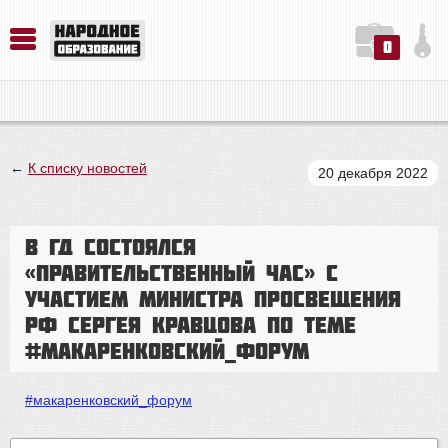
0
История. Обществознание. Методика преподавания. Учебные пособия
Русский язык. Литература. Филология. Лингвистика. Методика преподавания. Учебные пособия
Физика. Химия. Биология. Методика преподавания. Учебные пособия
←
К списку новостей
20 декабря 2022
В ГД состоялся
«правительственный час» с
участием Министра просвещения
РФ Сергея Кравцова по теме
#макаренковский_форум
#макаренковский_форум