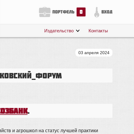
0
портфель
вход
Издательство
Контакты
О нас
Авторам
03 апреля 2024
Поддержка
Публикации
нковский_форум
хозбанк
.
йств и агрошкол на статус лучшей практики