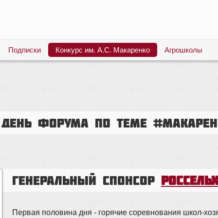
Подписки
Конкурс им. А.С. Макаренко
Агрошколы
Русский язык. Литература. Филология. Лингвистика. Методика преподавания. Учебные пособия
й день форума по теме #макаре
Генеральный Спонсор
Россель
Первая половина дня - горячие соревнования школ-хозя