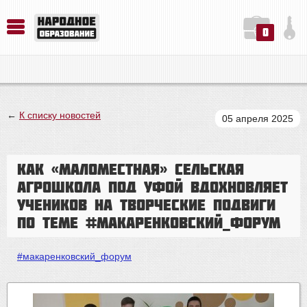
0
История. Обществознание. Методика преподавания. Учебные пособия
Русский язык. Литература. Филология. Лингвистика. Методика преподавания. Учебные пособия
Физика. Химия. Биология. Методика преподавания. Учебные пособия
←
К списку новостей
05 апреля 2025
Как «маломестная» сельская
агрошкола под Уфой вдохновляет
учеников на творческие подвиги
по теме #макаренковский_форум
#макаренковский_форум