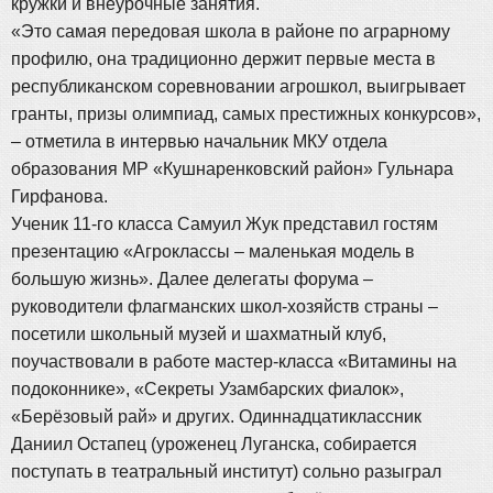
кружки и внеурочные занятия.
«Это самая передовая школа в районе по аграрному
профилю, она традиционно держит первые места в
республиканском соревновании агрошкол, выигрывает
гранты, призы олимпиад, самых престижных конкурсов»,
– отметила в интервью начальник МКУ отдела
образования МР «Кушнаренковский район» Гульнара
Гирфанова.
Ученик 11-го класса Самуил Жук представил гостям
презентацию «Агроклассы – маленькая модель в
большую жизнь». Далее делегаты форума –
руководители флагманских школ-хозяйств страны –
посетили школьный музей и шахматный клуб,
поучаствовали в работе мастер-класса «Витамины на
подоконнике», «Секреты Узамбарских фиалок»,
«Берёзовый рай» и других. Одиннадцатиклассник
Даниил Остапец (уроженец Луганска, собирается
поступать в театральный институт) сольно разыграл