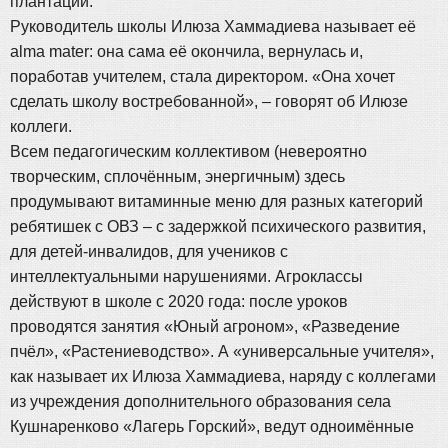
плантации.
Руководитель школы Илюза Хаммадиева называет её
alma mater: она сама её окончила, вернулась и,
поработав учителем, стала директором. «Она хочет
сделать школу востребованной», – говорят об Илюзе
коллеги.
Всем педагогическим коллективом (невероятно
творческим, сплочённым, энергичным) здесь
продумывают витаминные меню для разных категорий
ребятишек с ОВЗ – с задержкой психического развития,
для детей-инвалидов, для учеников с
интеллектуальными нарушениями. Агроклассы
действуют в школе с 2020 года: после уроков
проводятся занятия «Юный агроном», «Разведение
пчёл», «Растениеводство». А «универсальные учителя»,
как называет их Илюза Хаммадиева, наряду с коллегами
из учреждения дополнительного образования села
Кушнаренково «Лагерь Горский», ведут одноимённые