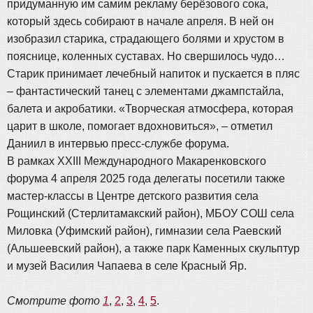
придуманную им самим рекламу берёзового сока,
который здесь собирают в начале апреля. В ней он
изобразил старика, страдающего болями и хрустом в
пояснице, коленных суставах. Но свершилось чудо…
Старик принимает лечебный напиток и пускается в пляс
– фантастический танец с элементами джампстайла,
балета и акробатики. «Творческая атмосфера, которая
царит в школе, помогает вдохновиться», – отметил
Даниил в интервью пресс-службе форума.
В рамках XXIII Международного Макаренковского
форума 4 апреля 2025 года делегаты посетили также
мастер-классы в Центре детского развития села
Рощинский (Стерлитамакский район), МБОУ СОШ села
Миловка (Уфимский район), гимназии села Раевский
(Альшеевский район), а также парк Каменных скульптур
и музей Василия Чапаева в селе Красный Яр.
Смотрите фото
1
,
2
,
3
,
4
,
5
.