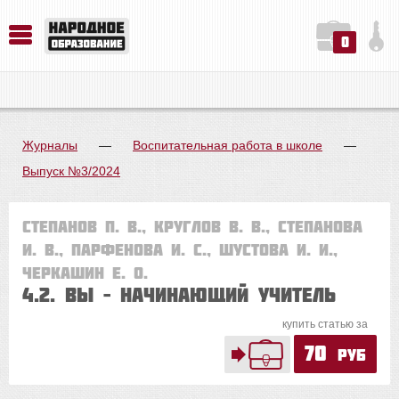
0
История. Обществознание. Методика преподавания. Учебные пособия
Русский язык. Литература. Филология. Лингвистика. Методика преподавания. Учебные пособия
Физика. Химия. Биология. Методика преподавания. Учебные пособия
Журналы
—
Воспитательная работа в школе
—
Выпуск №3/2024
Степанов П. В., Круглов В. В., Степанова
И. В., Парфенова И. С., Шустова И. И.,
Черкашин Е. О.
4.2. Вы – начинающий учитель
купить статью за
70
руб