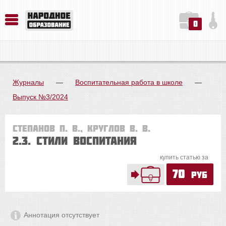
0
История. Обществознание. Методика преподавания. Учебные пособия
Русский язык. Литература. Филология. Лингвистика. Методика преподавания. Учебные пособия
Физика. Химия. Биология. Методика преподавания. Учебные пособия
Журналы
—
Воспитательная работа в школе
—
Выпуск №3/2024
Степанов П. В., Круглов В. В.
2.3. Стили воспитания
купить статью за
70
руб
Аннотация отсутствует