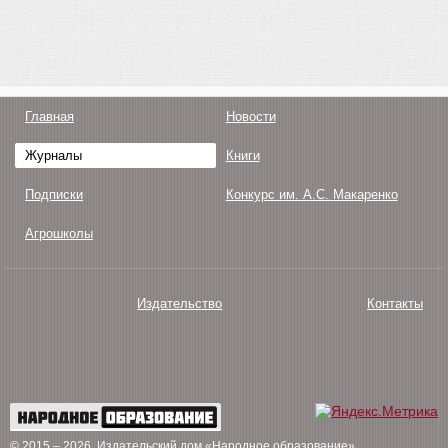
Главная
Новости
Журналы
Книги
Подписки
Конкурс им. А.С. Макаренко
Агрошколы
Издательство
Контакты
О нас
Авторам
Поддержка
Публикации
© 2015 – 2026
. Издательский дом «Народное образование»