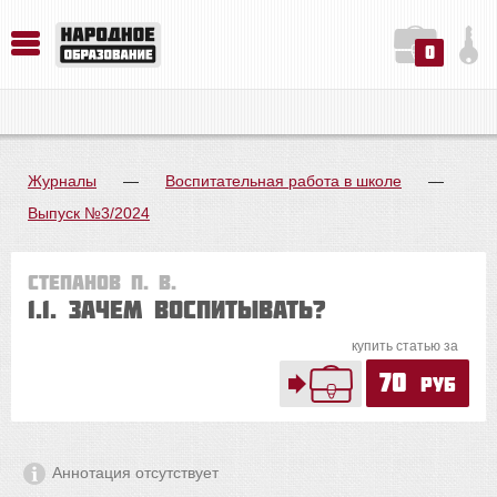
0
История. Обществознание. Методика преподавания. Учебные пособия
Русский язык. Литература. Филология. Лингвистика. Методика преподавания. Учебные пособия
Физика. Химия. Биология. Методика преподавания. Учебные пособия
Журналы
—
Воспитательная работа в школе
—
Выпуск №3/2024
Степанов П. В.
1.1. Зачем воспитывать?
купить статью за
70
руб
Аннотация отсутствует