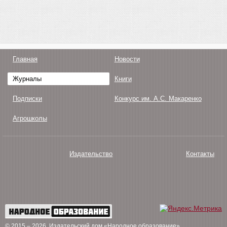
Главная
Новости
Журналы
Книги
Подписки
Конкурс им. А.С. Макаренко
Агрошколы
Издательство
Контакты
О нас
Авторам
Поддержка
Публикации
© 2015 – 2026
. Издательский дом «Народное образование»