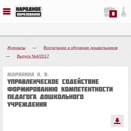
0
История. Обществознание. Методика преподавания. Учебные пособия
Русский язык. Литература. Филология. Лингвистика. Методика преподавания. Учебные пособия
Физика. Химия. Биология. Методика преподавания. Учебные пособия
Журналы
—
Воспитание и обучение дошкольников
—
Выпуск №4/2017
Маринина Л. В.
Управленческое содействие
формированию компетентности
педагога дошкольного
учреждения