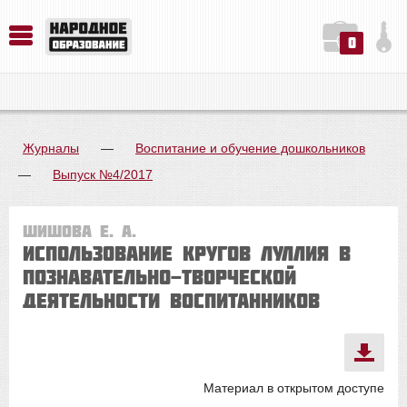
0
История. Обществознание. Методика преподавания. Учебные пособия
Русский язык. Литература. Филология. Лингвистика. Методика преподавания. Учебные пособия
Физика. Химия. Биология. Методика преподавания. Учебные пособия
Журналы
—
Воспитание и обучение дошкольников
—
Выпуск №4/2017
Шишова Е. А.
Использование кругов Луллия в
познавательно-творческой
деятельности воспитанников
Материал в открытом доступе