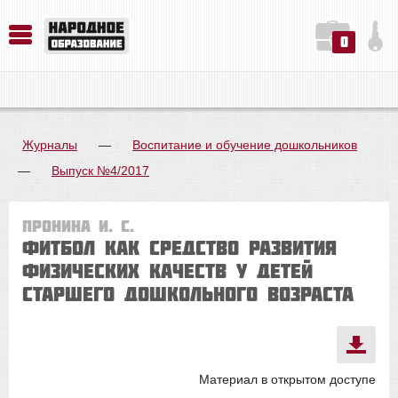
0
История. Обществознание. Методика преподавания. Учебные пособия
Русский язык. Литература. Филология. Лингвистика. Методика преподавания. Учебные пособия
Физика. Химия. Биология. Методика преподавания. Учебные пособия
Журналы
—
Воспитание и обучение дошкольников
—
Выпуск №4/2017
Пронина И. С.
Фитбол как средство развития
физических качеств у детей
старшего дошкольного возраста
Материал в открытом доступе