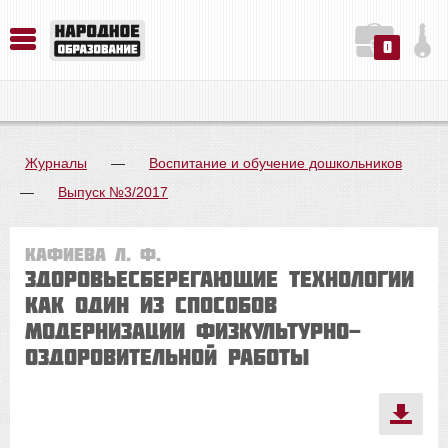
0
История. Обществознание. Методика преподавания. Учебные пособия
Русский язык. Литература. Филология. Лингвистика. Методика преподавания. Учебные пособия
Физика. Химия. Биология. Методика преподавания. Учебные пособия
Журналы
—
Воспитание и обучение дошкольников
—
Выпуск №3/2017
Кафиева Л. Ф.
Здоровьесберегающие технологии
как один из способов
модернизации физкультурно-
оздоровительной работы