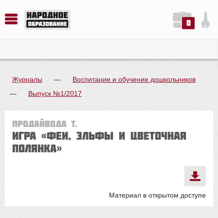
0
История. Обществознание. Методика преподавания. Учебные пособия
Русский язык. Литература. Филология. Лингвистика. Методика преподавания. Учебные пособия
Физика. Химия. Биология. Методика преподавания. Учебные пособия
Журналы
—
Воспитание и обучение дошкольников
—
Выпуск №1/2017
Продайвода Т.
Игра «Феи, эльфы и цветочная
полянка»
Материал в открытом доступе