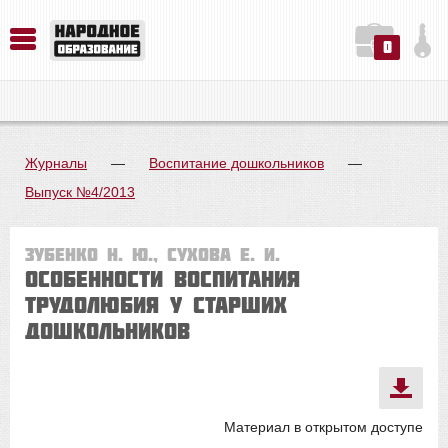
0
История. Обществознание. Методика преподавания. Учебные пособия
Русский язык. Литература. Филология. Лингвистика. Методика преподавания. Учебные пособия
Физика. Химия. Биология. Методика преподавания. Учебные пособия
Журналы
—
Воспитание дошкольников
—
Выпуск №4/2013
Зубенко Н. Ю., Сухова Е. И.
Особенности воспитания
трудолюбия у старших
дошкольников
Материал в открытом доступе