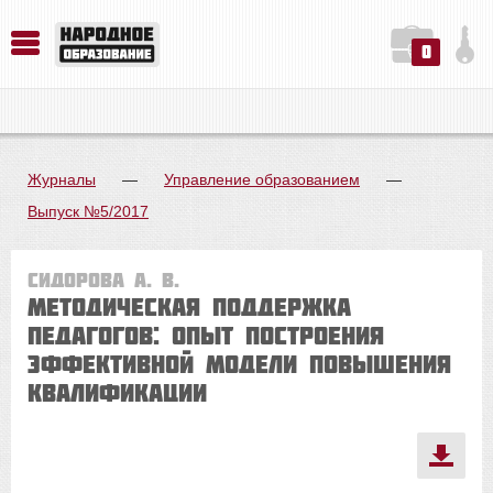
0
История. Обществознание. Методика преподавания. Учебные пособия
Русский язык. Литература. Филология. Лингвистика. Методика преподавания. Учебные пособия
Физика. Химия. Биология. Методика преподавания. Учебные пособия
Журналы
—
Управление образованием
—
Выпуск №5/2017
Сидорова А. В.
Методическая поддержка
педагогов: опыт построения
эффективной модели повышения
квалификации