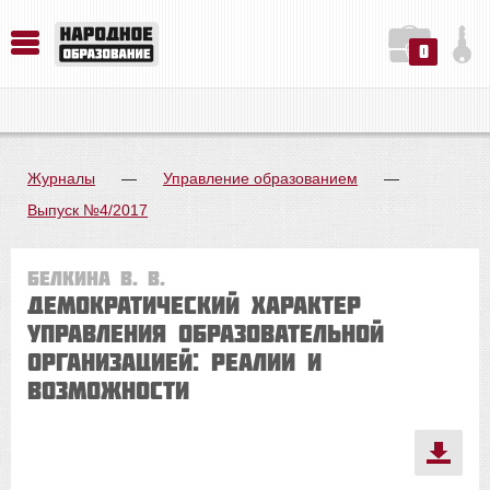
0
История. Обществознание. Методика преподавания. Учебные пособия
Русский язык. Литература. Филология. Лингвистика. Методика преподавания. Учебные пособия
Физика. Химия. Биология. Методика преподавания. Учебные пособия
Журналы
—
Управление образованием
—
Выпуск №4/2017
Белкина В. В.
Демократический характер
управления образовательной
организацией: реалии и
возможности