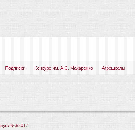
Подписки
Конкурс им. А.С. Макаренко
Агрошколы
Русский язык. Литература. Филология. Лингвистика. Методика преподавания. Учебные пособия
пуск №3/2017