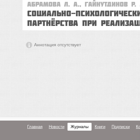
Абрамова Л. А., Гайнутдинов Р. 
Социально-психологическ
партнёрства при реализа
Аннотация отсутствует
Главная
Новости
Журналы
Книги
Подписки
К