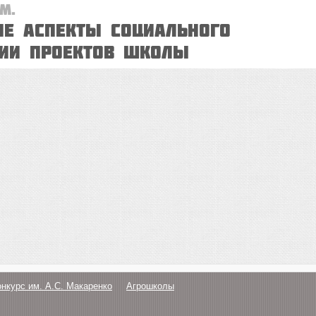
М.
ие аспекты социального
ции проектов школы
онкурс им. А.С. Макаренко
Агрошколы