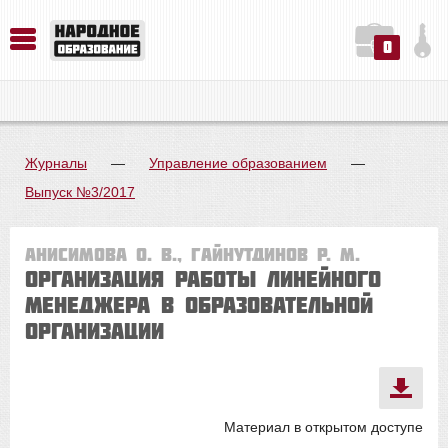
0
История. Обществознание. Методика преподавания. Учебные пособия
Русский язык. Литература. Филология. Лингвистика. Методика преподавания. Учебные пособия
Физика. Химия. Биология. Методика преподавания. Учебные пособия
Журналы
—
Управление образованием
—
Выпуск №3/2017
Анисимова О. В., Гайнутдинов Р. М.
Организация работы линейного
менеджера в образовательной
организации
Материал в открытом доступе