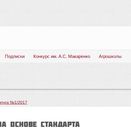
Подписки
Конкурс им. А.С. Макаренко
Агрошколы
Русский язык. Литература. Филология. Лингвистика. Методика преподавания. Учебные пособия
пуск №1/2017
а основе стандарта