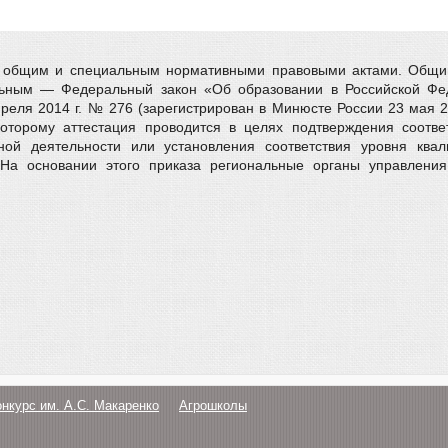
ся общим и специальным нормативными правовыми актами. Общи
льным — Федеральный закон «Об образовании в Российской Фе
реля 2014 г. № 276 (зарегистрирован в Минюсте России 23 мая 
 которому аттестация проводится в целях подтверждения соотв
ой деятельности или установления соответствия уровня квали
На основании этого приказа pегиональные органы управления
онкурс им. А.С. Макаренко
Агрошколы