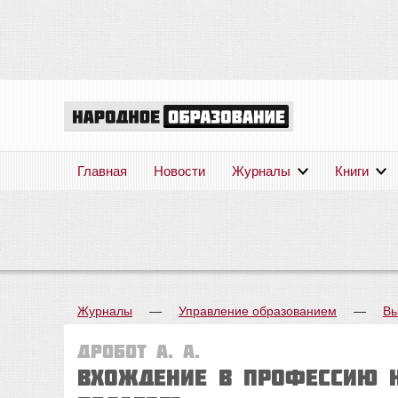
Главная
Новости
Журналы
Книги
Журналы
—
Управление образованием
—
Вы
Дробот А. А.
Вхождение в профессию н