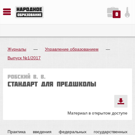
0
История. Обществознание. Методика преподавания. Учебные пособия
Русский язык. Литература. Филология. Лингвистика. Методика преподавания. Учебные пособия
Физика. Химия. Биология. Методика преподавания. Учебные пособия
Журналы
—
Управление образованием
—
Выпуск №1/2017
Робский В. В.
Стандарт для предшколы
Материал в открытом доступе
Практика введения федеральных государственных