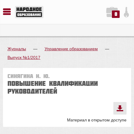
0
История. Обществознание. Методика преподавания. Учебные пособия
Русский язык. Литература. Филология. Лингвистика. Методика преподавания. Учебные пособия
Физика. Химия. Биология. Методика преподавания. Учебные пособия
Журналы
—
Управление образованием
—
Выпуск №1/2017
Синягина Н. Ю.
Повышение квалификации
руководителей
Материал в открытом доступе