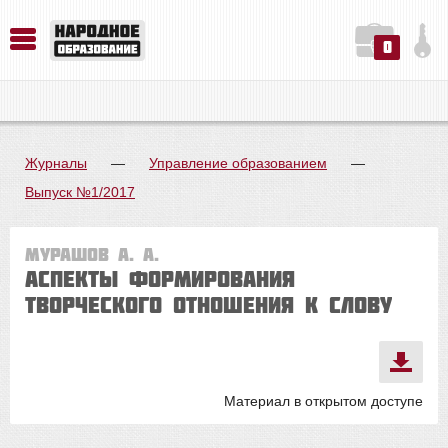
0
История. Обществознание. Методика преподавания. Учебные пособия
Русский язык. Литература. Филология. Лингвистика. Методика преподавания. Учебные пособия
Физика. Химия. Биология. Методика преподавания. Учебные пособия
Журналы
—
Управление образованием
—
Выпуск №1/2017
Мурашов А. А.
Аспекты формирования
творческого отношения к слову
Материал в открытом доступе